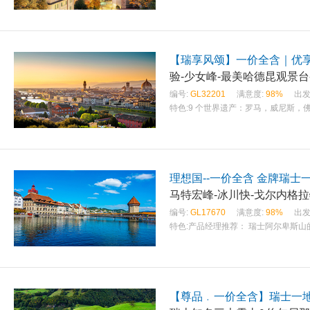
【瑞享风颂】一价全含｜优享
验-少女峰-最美哈德昆观景台
编号:
GL32201
满意度:
98%
出发
特色:
9 个世界遗产：罗马，威尼斯，
理想国--一价全含 金牌瑞士一
马特宏峰-冰川快-戈尔内格
编号:
GL17670
满意度:
98%
出发
特色:
产品经理推荐： 瑞士阿尔卑斯山
【尊品﹒一价全含】瑞士一地