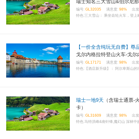
瑞士知名三大雪山&伯尔尼那
编号:
GL32035
满意度:
98%
出发
特色:
三大雪山： 乘坐齿轮火车，登
【一价全含纯玩无自费】尊
戈尔内格拉特登山火车-戈尔
编号:
GL17171
满意度:
98%
出发
特色:
【酒店新升级】： 阿尔卑斯山的珍
瑞士一地9天
（含瑞士通票-火
卡）
编号:
GL31609
满意度:
98%
出发
特色:
马特洪峰&南针锋,魔幻山 深林