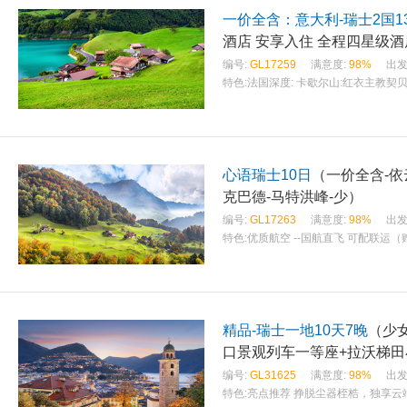
一价全含：意大利-瑞士2国1
编号:
GL17259
满意度:
98%
出发
特色:
法国深度: 卡歇尔山:红衣主教
心语瑞士10日
（一价全含-依
克巴德-马特洪峰-少）
编号:
GL17263
满意度:
98%
出发
特色:
优质航空 --国航直飞 可配联运（
精品-瑞士一地10天7晚
（少
口景观列车一等座+拉沃梯田
编号:
GL31625
满意度:
98%
出发
特色:
亮点推荐 挣脱尘器桎梏，独享云