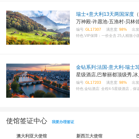
瑞士+意大利13天两国深度
（
万神殿-许愿池-五渔村-贝林
编号:
GL17307
满意度:
98%
出发
特色:
VIP保障：一价全含 25人精致小
金钻系列:法国-意大利-瑞士3
星级酒店,巴黎丽都顶级秀,
编号:
GL17203
满意度:
98%
出发
特色:
金钻酒店: 全程4-5星级酒店，保证
使馆签证中心
我要办理签证
澳大利亚大使馆
新西兰大使馆