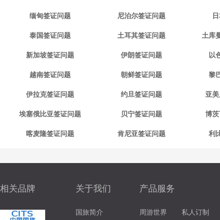
缅甸签证问题
尼泊尔签证问题
日
泰国签证问题
土耳其签证问题
土库
新加坡签证问题
伊朗签证问题
以
越南签证问题
朝鲜签证问题
黎
伊拉克签证问题
约旦签证问题
亚美
埃塞俄比亚签证问题
贝宁签证问题
博茨
喀麦隆签证问题
肯尼亚签证问题
利
相关品牌
关于我们
产品服务
国旅简介
周游世界
私人订制