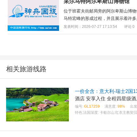
采尔马特阿尔卑斯山博物馆
位于班霍夫街邮局旁的阿尔卑斯山博物
马特宏峰的形成过程，并且展示着许多具
发表时间：2026-07-27 17:13:54
评论 0
相关旅游线路
一价全含：意大利-瑞士2国1
编号:
GL17259
满意度:
98%
出发
特色:
法国深度: 卡歇尔山:红衣主教