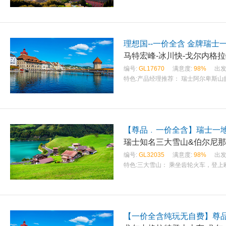
理想国--一价全含 金牌瑞士一
马特宏峰-冰川快-戈尔内格
编号:
GL17670
满意度:
98%
出发
特色:
产品经理推荐： 瑞士阿尔卑斯山
【尊品﹒一价全含】瑞士一地
瑞士知名三大雪山&伯尔尼那
编号:
GL32035
满意度:
98%
出发
特色:
三大雪山： 乘坐齿轮火车，登
【一价全含纯玩无自费】尊