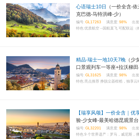
心语瑞士10日
（一价全含-依
克巴德-马特洪峰-少）
编号:
GL17263
满意度:
98%
出发
特色:
优质航空 --国航直飞 可配联运（
精品-瑞士一地10天7晚
（少
口景观列车一等座+拉沃梯田
编号:
GL31625
满意度:
98%
出发
特色:
亮点推荐 挣脱尘器桎梏，独享云
【瑞享风颂】一价全含｜优享
验-少女峰-最美哈德昆观景台
编号:
GL32201
满意度:
98%
出发
特色:
9 个世界遗产：罗马，威尼斯，