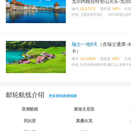
戈尔内格拉特登山火车-戈尔
编号:
GL17171
满意度:
98%
出发
特色:
【酒店新升级】： 阿尔卑斯山的珍
瑞士一地9天
（含瑞士通票-火
卡）
编号:
GL31609
满意度:
98%
出发
特色:
马特洪峰&南针锋,魔幻山 深林
邮轮航线介绍
更多邮轮旅游线路
亚洲航线
斯洛文尼亚
冈比亚
莫桑比克