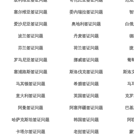
玻利维亚签证问题
哥伦比亚签证问题
厄瓜
塞尔维亚签证问题
委内瑞拉签证问题
智
爱沙尼亚签证问题
奥地利签证问题
白俄
波兰签证问题
丹麦签证问题
德
芬兰签证问题
荷兰签证问题
捷
罗马尼亚签证问题
挪威签证问题
葡
塞浦路斯签证问题
斯洛伐克签证问题
斯洛
马其顿签证问题
希腊签证问题
马
意大利签证问题
英国签证问题
克罗
阿曼签证问题
阿塞拜疆签证问题
巴基
哈萨克斯坦签证问题
韩国签证问题
阿
卡塔尔签证问题
老挝签证问题
蒙