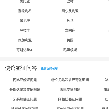
赞比亚
巴林
塞拉利昂
阿尔及利亚
留尼汪
约旦
乌拉圭
立陶宛
保加利亚
美国
哥斯达黎加
毛里求斯
使馆签证问答
我要办理签证
冈比亚签证问题
特立尼达和多巴哥签证问
冰
题
哥斯达黎加签证问题
古巴签证问题
加
牙买加签证问题
阿根廷签证问题
巴