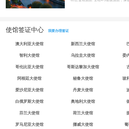
特色:
金钻酒店: 全程4-5星级酒店，保证
使馆签证中心
我要办理签证
澳大利亚大使馆
新西兰大使馆
智利大使馆
乌拉圭大使馆
委
哥伦比亚大使馆
哥斯达黎加大使馆
阿根廷大使馆
秘鲁大使馆
玻
爱沙尼亚大使馆
丹麦大使馆
白俄罗斯大使馆
奥地利大使馆
芬兰大使馆
荷兰大使馆
罗马尼亚大使馆
挪威大使馆
葡