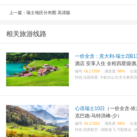
上一篇：
瑞士地区分布图 高清版
相关旅游线路
一价全含：意大利-瑞士2国1
编号:
GL17259
满意度:
98%
出发
特色:
法国深度: 卡歇尔山:红衣主教
心语瑞士10日
（一价全含-依
克巴德-马特洪峰-少）
编号:
GL17263
满意度:
98%
出发
特色:
优质航空 --国航直飞 可配联运（