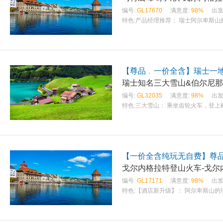
编号:
GL17670
满意度:
98%
出发
特色:
产品经理推荐： 瑞士阿尔卑斯山
【尊品﹒一价全含】瑞士一地
瑞士知名三大雪山&伯尔尼那
编号:
GL32035
满意度:
98%
出发
特色:
三大雪山： 乘坐齿轮火车，登
【一价全含纯玩无自费】尊
戈尔内格拉特登山火车-戈尔
编号:
GL17171
满意度:
98%
出发
特色:
【酒店新升级】： 阿尔卑斯山的珍