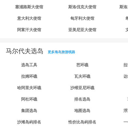
塞浦路斯大使馆
斯洛伐克大使馆
斯洛
意大利大使馆
匈牙利大使馆
阿富汗大使馆
亚美尼亚大使馆
马尔代夫选岛
更多海岛旅游线路
选岛工具
芭环礁
拉
拉姆环礁
瓦夫环礁
达
哈阿里夫环礁
沙维亚尼环礁
阿杜环礁
排名选岛
集团选岛
地图选岛
浮
沙滩岛屿排名
性价比岛屿排名
一