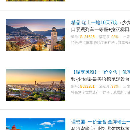
精品-瑞士一地10天7晚
（少
口景观列车一等座+拉沃梯田
编号:
GL31625
满意度:
98%
出发
特色:
亮点推荐 挣脱尘器桎梏，独享云
【瑞享风颂】一价全含｜优享
验-少女峰-最美哈德昆观景台
编号:
GL32201
满意度:
98%
出发
特色:
9 个世界遗产：罗马，威尼斯，
理想国--一价全含 金牌瑞士一
马特宏峰-冰川快-戈尔内格