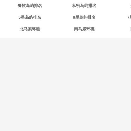
餐饮岛屿排名
私密岛屿排名
5星岛屿排名
6星岛屿排名
7
北马累环礁
南马累环礁