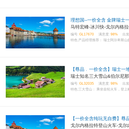
理想国--一价全含 金牌瑞士一
马特宏峰-冰川快-戈尔内格
编号:
GL17670
满意度:
98%
出发
特色:
产品经理推荐： 瑞士阿尔卑斯山
【尊品﹒一价全含】瑞士一地
瑞士知名三大雪山&伯尔尼那
编号:
GL32035
满意度:
98%
出发
特色:
三大雪山： 乘坐齿轮火车，登
【一价全含纯玩无自费】尊
戈尔内格拉特登山火车-戈尔