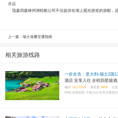
水运
琉森四森林州湖轮船公司不仅提供在湖上观光游览的游船，还
上一篇：
瑞士洛桑交通指南
相关旅游线路
一价全含：意大利-瑞士2国1
编号:
GL17259
满意度:
98%
出发
特色:
法国深度: 卡歇尔山:红衣主教