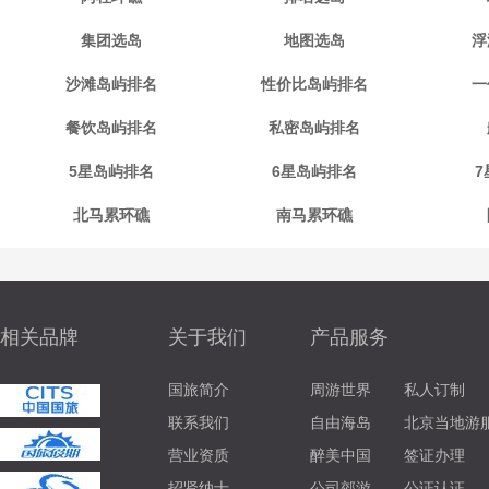
集团选岛
地图选岛
浮
沙滩岛屿排名
性价比岛屿排名
一
餐饮岛屿排名
私密岛屿排名
5星岛屿排名
6星岛屿排名
7
北马累环礁
南马累环礁
相关品牌
关于我们
产品服务
国旅简介
周游世界
私人订制
联系我们
自由海岛
北京当地游
营业资质
醉美中国
签证办理
招贤纳士
公司郊游
公证认证