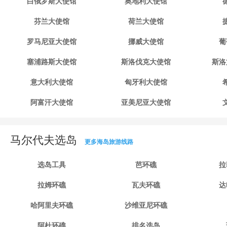
白俄罗斯大使馆
奥地利大使馆
芬兰大使馆
荷兰大使馆
罗马尼亚大使馆
挪威大使馆
葡
塞浦路斯大使馆
斯洛伐克大使馆
斯洛
意大利大使馆
匈牙利大使馆
阿富汗大使馆
亚美尼亚大使馆
马尔代夫选岛
更多海岛旅游线路
选岛工具
芭环礁
拉
拉姆环礁
瓦夫环礁
达
哈阿里夫环礁
沙维亚尼环礁
阿杜环礁
排名选岛