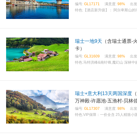
编号:
GL17171
满意度:
98%
出发
特色:
【酒店新升级】： 阿尔卑斯山的珍
瑞士一地9天
（含瑞士通票-火
卡）
编号:
GL31609
满意度:
98%
出发
特色:
马特洪峰&南针锋,魔幻山 深林
瑞士+意大利13天两国深度
（
万神殿-许愿池-五渔村-贝林
编号:
GL17307
满意度:
98%
出发
特色:
VIP保障：一价全含 25人精致小