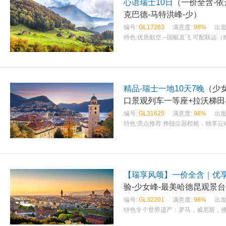
心语瑞士10日
（一价全含-依
克巴德-马特洪峰-少）
编号:
GL17263
满意度:
98%
出发
特色:
优质航空 --国航直飞 可配联运（
精品-瑞士一地10天7晚
（少
口景观列车一等座+拉沃梯田
编号:
GL31625
满意度:
98%
出发
特色:
亮点推荐 挣脱尘器桎梏，独享云
【瑞享风颂】一价全含｜优享
验-少女峰-最美哈德昆观景台
编号:
GL32201
满意度:
98%
出发
特色:
9 个世界遗产：罗马，威尼斯，