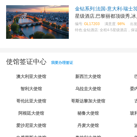
金钻系列:法国-意大利-瑞士3
星级酒店,巴黎丽都顶级秀,
编号:
GL17203
满意度:
98%
出发
特色:
金钻酒店: 全程4-5星级酒店，保证
使馆签证中心
我要办理签证
澳大利亚大使馆
新西兰大使馆
智利大使馆
乌拉圭大使馆
委
哥伦比亚大使馆
哥斯达黎加大使馆
阿根廷大使馆
秘鲁大使馆
玻
爱沙尼亚大使馆
丹麦大使馆