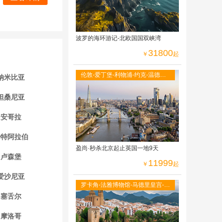
波罗的海环游记-北欧国国双峡湾
31800
￥
起
伦敦-爱丁堡-利物浦-约克-温德米
纳米比亚
尔湖区-牛津大学-莎士比亚故居-伦
敦自由活动
坦桑尼亚
安哥拉
沙特阿拉伯
盈尚·秒杀北京起止英国一地9天
卢森堡
11999
￥
起
爱沙尼亚
罗卡角-法雅博物馆-马德里皇宫-阿
尔罕布拉宫-古城托莱多-全程当地
塞舌尔
四星级酒店
摩洛哥