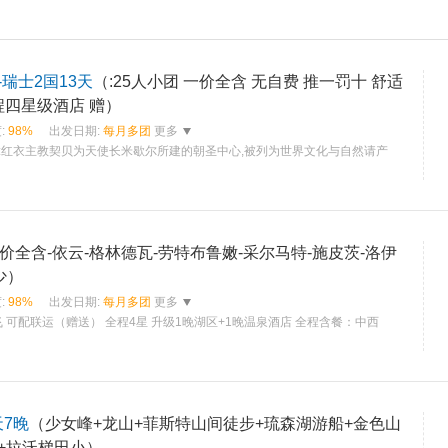
瑞士2国13天
（:25人小团 一价全含 无自费 推一罚十 舒适
酒店 安享入住 全程四星级酒店 赠）
:
98%
出发日期:
每月多团
更多
山:红衣主教契贝为天使长米歇尔所建的朝圣中心,被列为世界文化与自然请产
价全含-依云-格林德瓦-劳特布鲁嫩-采尔马特-施皮茨-洛伊
少）
:
98%
出发日期:
每月多团
更多
飞 可配联运（赠送） 全程4星 升级1晚湖区+1晚温泉酒店 全程含餐：中西
天7晚
（少女峰+龙山+菲斯特山间徒步+琉森湖游船+金色山
+拉沃梯田小）