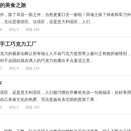
士的美食之旅
中外，除了耳目一新之外，当然更要口舌一新啦！而瑞士除了钟表和军刀外
，无论是德语区、法语区，还是意大利语区，人们...
28
评论 0
浏览 184
士手工巧克力工厂
巧克力的最新论断让所有瑞士人不齿巧克力是世界上最行之有效的催情剂，
对不会因此就在诱人的巧克力前露出半点羞涩之意...
17
评论 0
浏览 233
乡
语区，还是意大利语区，人们都习惯在开餐前先说一句祝福语：好好享用
自己美食文化的热爱。无论是扬名东北部的恩加丁果...
10
评论 0
浏览 163