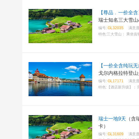
【尊品﹒一价全含
瑞士知名三大雪山
编号:
GL32035
满意度
特色:
三大雪山： 乘坐
【一价全含纯玩无
戈尔内格拉特登山
编号:
GL17171
满意度
特色:
【酒店新升级】： 
瑞士一地9天
（含
卡）
编号:
GL31609
满意度