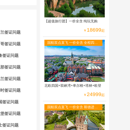
【超值旅行团】一价全含 纯玩无购
18699
￥
起
西兰签证问题
国航双点直飞 一价全含 全程四星
西哥签证问题
酒店 免费WIFI 二人游轮内舱 六菜
一汤
鲁签证问题
亚那签证问题
尔兰签证问题
北欧四国+双峡湾+卑尔根+塔林+欧登
利时签证问题
24999
￥
起
国签证问题
国航双点直飞 一价全含 斯德进哥
森堡签证问题
本出，冰岛段--赫尔辛基进奥斯陆
出
士签证问题