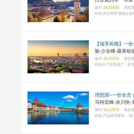
编号:
GL31625
满意度
特色:
亮点推荐 挣脱尘
【瑞享风颂】一价
验-少女峰-最美哈
编号:
GL32201
满意度
特色:
9 个世界遗产：
理想国--一价全含 
马特宏峰-冰川快
编号:
GL17670
满意度
特色:
产品经理推荐： 瑞