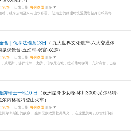
:
98%
出发日期:
每月多团
更多
器桎梏，独享云端至味与山水私语。 让瑞士的静谧时光温柔熨帖身心犒赏每
全含｜优享法瑞意13日
（ 九大世界文化遗产-六大交通体
德昆观景台-五渔村-双宫-双游）
:
98%
出发日期:
每月多团
更多
罗马，威尼斯，佛罗伦萨，比萨，伯尔尼老城，拉沃葡萄梯田，凡尔赛宫，巴黎
金牌瑞士一地10 日
（欧洲屋脊少女峰-冰川3000-采尔马特-
-戈尔内格拉特登山火车）
:
98%
出发日期:
每月多团
更多
士阿尔卑斯山的故乡， 坐拥无数欧洲壮美风光 ， 在这里您可以欣赏雄伟的