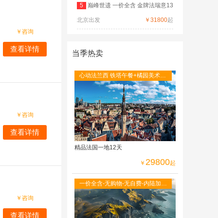
5
巅峰世遗 一价全含 金牌法瑞意13
北京出发
日
￥31800
起
￥
咨询
查看详情
当季热卖
心动法兰西 铁塔午餐+橘园美术馆
+圣米歇尔山+图卢茨航空馆+卡尔
卡松城堡
￥
咨询
查看详情
精品法国一地12天
29800
￥
起
一价全含-无购物-无自费-内陆加飞
不走回头路-双点进出-峡湾游船-观
￥
咨询
光小火车
查看详情