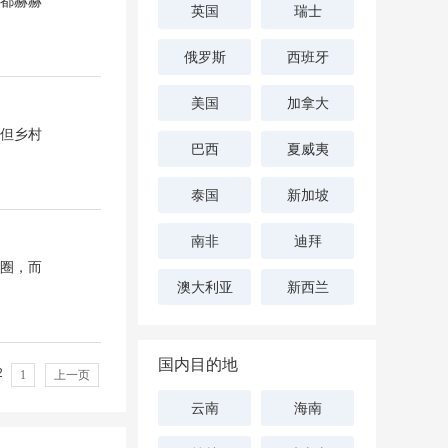
都赫赫
英国
瑞士
俄罗斯
西班牙
美国
加拿大
但乡村
巴西
夏威夷
泰国
新加坡
南非
迪拜
圈，而
澳大利亚
新西兰
国内目的地
2
1
上一页
云南
海南