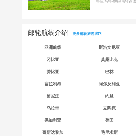
特色:
马特洪峰&南针锋,
邮轮航线介绍
更多邮轮旅游线路
亚洲航线
斯洛文尼亚
冈比亚
莫桑比克
赞比亚
巴林
塞拉利昂
阿尔及利亚
留尼汪
约旦
乌拉圭
立陶宛
保加利亚
美国
哥斯达黎加
毛里求斯