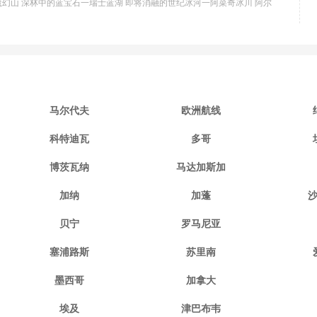
魔幻山 深林中的蓝宝石一瑞士蓝湖 即将消融的世纪冰河一阿菜奇冰川 阿尔
马尔代夫
欧洲航线
科特迪瓦
多哥
博茨瓦纳
马达加斯加
加纳
加蓬
贝宁
罗马尼亚
塞浦路斯
苏里南
墨西哥
加拿大
埃及
津巴布韦