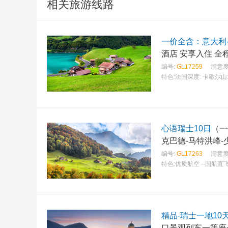
相关旅游线路
一价全含：意大利-
编号:
GL17259
满意度
特色:
法国深度: 卡歇尔
心语瑞士10日
（一
克巴德-马特洪峰-
编号:
GL17263
满意度
特色:
优质航空 --国航直
精品-瑞士一地10
口景观列车一等座