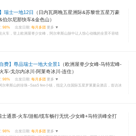
】瑞士一地12日
（日内瓦两晚五星洲际&苏黎世五星万豪
&伯尔尼那快车&金色山）
:
98%
出发日期:
每月多团
更多
齿轮火车，登上欧洲屋脊少女峰，阿尔卑斯山脉中让人惊心动魄的全景不容错
自费】尊品瑞士一地大全景1
（欧洲屋脊少女峰-马特宏峰-
火车-戈尔内冰川-阿莱奇冰川-连住）
:
98%
出发日期:
每月多团
更多
阿尔卑斯山的珍珠--SaaS fee小镇，指定入住国际五星罗莱夏朵酒店，造访冰
瑞士通票-火车/游船/缆车畅行无忧-少女峰+马特洪峰全打
:
98%
出发日期:
每月多团
更多