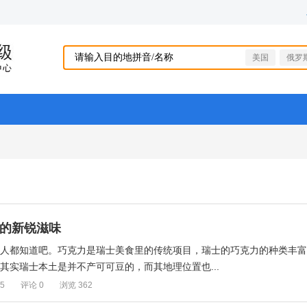
美国
俄罗
食的新锐滋味
人人都知道吧。巧克力是瑞士美食里的传统项目，瑞士的巧克力的种类丰富
其实瑞士本土是并不产可可豆的，而其地理位置也...
15
评论 0
浏览 362