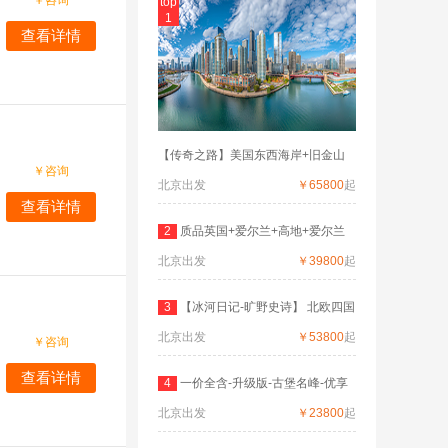
￥
咨询
top
1
查看详情
【传奇之路】美国东西海岸+旧金山
￥
咨询
北京出发
￥65800
起
查看详情
2
质品英国+爱尔兰+高地+爱尔兰
北京出发
深度
￥39800
起
3
【冰河日记-旷野史诗】 北欧四国
北京出发
双
￥53800
起
￥
咨询
查看详情
4
一价全含-升级版-古堡名峰-优享
北京出发
德
￥23800
起