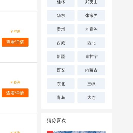
桂林
武夷山
华东
张家界
贵州
九寨沟
￥
咨询
查看详情
西藏
西北
新疆
青甘宁
西安
内蒙古
￥
咨询
东北
三峡
查看详情
青岛
大连
猜你喜欢