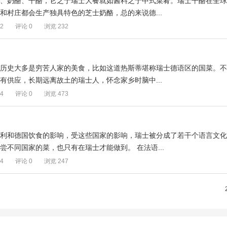
司、奶酪、干酪，它之于瑞士大餐就如酱料之于中式菜肴。瑞士干酪在全球
和村庄都会生产独具特色的芝士奶酪，总的来说德...
02
评论 0
浏览 232
其历史大多是穷苦人家的美食，比如这道热斯蒂堪称瑞士德语区的国菜。不
有供应，长期远离故土的瑞士人，怀念家乡时脑中...
54
评论 0
浏览 473
大利和德国饮食的影响，受这些国家的影响，瑞士被分成了若干个语言文化
尝不同国家的菜，也只有在瑞士才能做到。 在法语...
44
评论 0
浏览 247